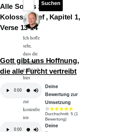
Alle Songs zu
Kolosserbrief
Kapitel 1
Verse 13-14
Ich hoffe
sehr,
dass die
Gott gibt uns Hoffnung,
Songtext
e, die ich
die alle Furcht vertreibt
hier
veröffent
Audiodatei
Deine
liche und
Bewertung zur
zur
Umsetzung
kostenfre
Durchschnitt:
5
(
1
ien
Bewertung)
Nutzung
Audiodatei
Deine