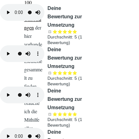
100
Audiodatei
Deine
besten
Bewertung zur
Umsetzu
Umsetzung
ngen
der
hier
Durchschnitt:
5
(
1
Bewertung)
vorhande
Audiodatei
Deine
nen
Bewertung zur
Liedtexte
Umsetzung
gesamme
lt zu
Durchschnitt:
5
(
1
Bewertung)
finden
Audiodatei
Deine
sind,
Bewertung zur
brauche
Umsetzung
ich die
Mithilfe
Durchschnitt:
5
(
1
Bewertung)
aller
Audiodatei
Deine
Besucher