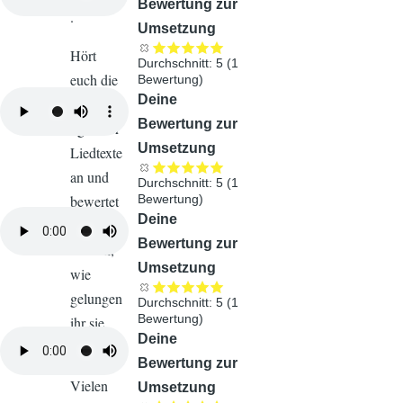
Bewertung zur
.
Umsetzung
Hört
Durchschnitt:
5
(
1
euch die
Bewertung)
Audiodatei
Deine
Umsetzu
Bewertung zur
ngen der
Umsetzung
Liedtexte
an und
Durchschnitt:
5
(
1
bewertet
Bewertung)
Audiodatei
Deine
sie
Bewertung zur
danach,
Umsetzung
wie
gelungen
Durchschnitt:
5
(
1
Bewertung)
ihr sie
Audiodatei
Deine
findet.
Bewertung zur
Vielen
Umsetzung