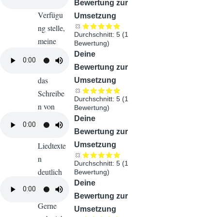
zur
Bewertung zur
Verfügu
Umsetzung
ng stelle,
Durchschnitt:
5
(
1
meine
Bewertung)
Begeister
Audiodatei
Deine
ung für
Bewertung zur
das
Umsetzung
Schreibe
Durchschnitt:
5
(
1
n von
Bewertung)
Audiodatei
Deine
christlich
Bewertung zur
en
Umsetzung
Liedtexte
n
Durchschnitt:
5
(
1
deutlich
Bewertung)
Audiodatei
Deine
machen.
Bewertung zur
Gerne
Umsetzung