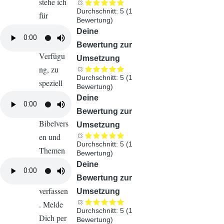
stehe ich
Durchschnitt:
5
(
1
für
Bewertung)
Anfrage
Audiodatei
Deine
n
zur
Bewertung zur
Verfügu
Umsetzung
ng, zu
Durchschnitt:
5
(
1
speziell
Bewertung)
gewünsc
Audiodatei
Deine
hten
Bewertung zur
Bibelvers
Umsetzung
en und
Durchschnitt:
5
(
1
Themen
Bewertung)
weitere
Audiodatei
Deine
Songs zu
Bewertung zur
verfassen
Umsetzung
. Melde
Durchschnitt:
5
(
1
Dich per
Bewertung)