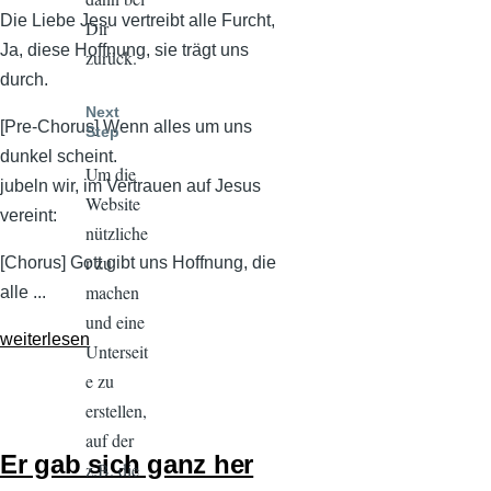
Die Liebe Jesu vertreibt alle Furcht,
Dir
Ja, diese Hoffnung, sie trägt uns
zurück.
durch.
Next
[Pre-Chorus] Wenn alles um uns
Step
dunkel scheint.
Um die
jubeln wir, im Vertrauen auf Jesus
Website
vereint:
nützliche
r zu
[Chorus] Gott gibt uns Hoffnung, die
machen
alle ...
und eine
weiterlesen
Unterseit
e zu
erstellen,
auf der
Er gab sich ganz her
z.B. die