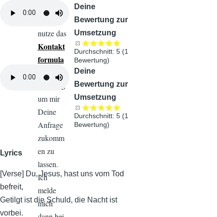
E-Mail
Audiodatei
Deine
oder
Bewertung zur
nutze das
Umsetzung
Kontakt
Durchschnitt:
5
(
1
formula
Bewertung)
Audiodatei
Deine
r der
Bewertung zur
Website
,
Umsetzung
um mir
Deine
Durchschnitt:
5
(
1
Anfrage
Bewertung)
zukomm
en zu
Lyrics
lassen.
[Verse] Du, Jesus, hast uns vom Tod
Ich
befreit,
melde
Getilgt ist die Schuld, die Nacht ist
mich
vorbei.
dann bei