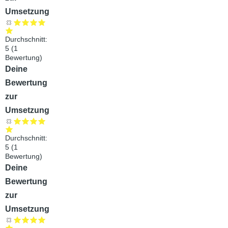
Umsetzung
Durchschnitt:
5
(
1
Bewertung)
Audiodatei
Deine
Bewertung
zur
Umsetzung
Durchschnitt:
5
(
1
Bewertung)
Audiodatei
Deine
Bewertung
zur
Umsetzung