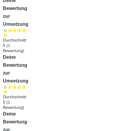
Audiodatei
Deine
Bewertung
zur
Umsetzung
Durchschnitt:
5
(
1
Bewertung)
Audiodatei
Deine
Bewertung
zur
Umsetzung
Durchschnitt:
5
(
1
Bewertung)
Audiodatei
Deine
Bewertung
zur