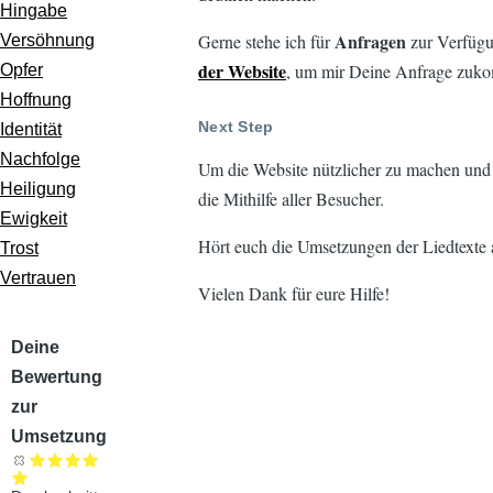
Hingabe
Anfragen
Gerne stehe ich für
zur Verfügu
Versöhnung
der Website
, um mir Deine Anfrage zuko
Opfer
Hoffnung
Next Step
Identität
Nachfolge
Um die Website nützlicher zu machen und ei
Heiligung
die Mithilfe aller Besucher.
Ewigkeit
Hört euch die Umsetzungen der Liedtexte a
Trost
Vertrauen
Vielen Dank für eure Hilfe!
Audiodatei
Deine
Bewertung
zur
Umsetzung