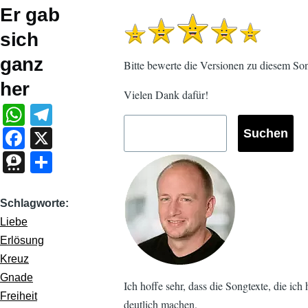
Er gab
sich
ganz
Bitte bewerte die Versionen zu diesem Son
her
Vielen Dank dafür!
W
T
h
el
F
X
at
e
a
T
S
s
gr
c
hr
h
A
a
e
e
ar
Schlagworte
p
m
b
e
e
Liebe
p
o
Erlösung
m
Kreuz
o
a
Gnade
k
Ich hoffe sehr, dass die Songtexte, die ic
Freiheit
deutlich machen.