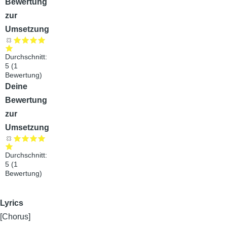
Bewertung
zur
Umsetzung
Durchschnitt:
5
(
1
Bewertung)
Audiodatei
Deine
Bewertung
zur
Umsetzung
Durchschnitt:
5
(
1
Bewertung)
Lyrics
[Chorus]