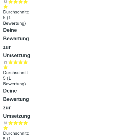
Durchschnitt:
5
(
1
Bewertung)
Audiodatei
Deine
Bewertung
zur
Umsetzung
Durchschnitt:
5
(
1
Bewertung)
Audiodatei
Deine
Bewertung
zur
Umsetzung
Durchschnitt:
5
(
1