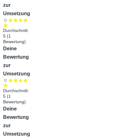
zur
Umsetzung
Durchschnitt:
5
(
1
Bewertung)
Audiodatei
Deine
Bewertung
zur
Umsetzung
Durchschnitt:
5
(
1
Bewertung)
Audiodatei
Deine
Bewertung
zur
Umsetzung