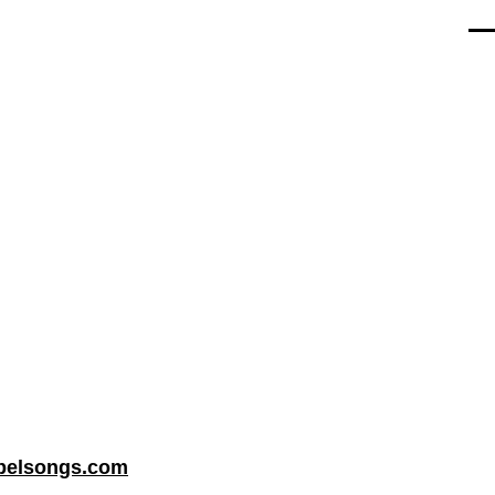
Men
belsongs.com