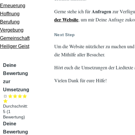
k
Erneuerung
Anfragen
Gerne stehe ich für
zur Verfügu
Hoffnung
der Website
, um mir Deine Anfrage zuko
Berufung
Vergebung
Next Step
Gemeinschaft
Um die Website nützlicher zu machen und ei
Heiliger Geist
die Mithilfe aller Besucher.
Audiodatei
Deine
Hört euch die Umsetzungen der Liedtexte a
Bewertung
Vielen Dank für eure Hilfe!
zur
Umsetzung
Durchschnitt:
5
(
1
Bewertung)
Audiodatei
Deine
Bewertung