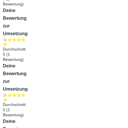
Bewertung)
Audiodatei
Deine
Bewertung
zur
Umsetzung
Durchschnitt:
5
(
1
Bewertung)
Audiodatei
Deine
Bewertung
zur
Umsetzung
Durchschnitt:
5
(
1
Bewertung)
Audiodatei
Deine