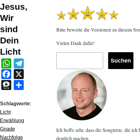
Jesus,
Wir
sind
Bitte bewerte die Versionen zu diesem Son
Dein
Vielen Dank dafür!
Licht
W
T
h
el
F
X
at
e
a
T
S
s
gr
c
hr
h
A
a
e
e
ar
Schlagworte
p
m
b
e
e
Licht
p
o
Erwählung
m
Gnade
Ich hoffe sehr, dass die Songtexte, die ic
o
a
Nachfolge
deutlich machen.