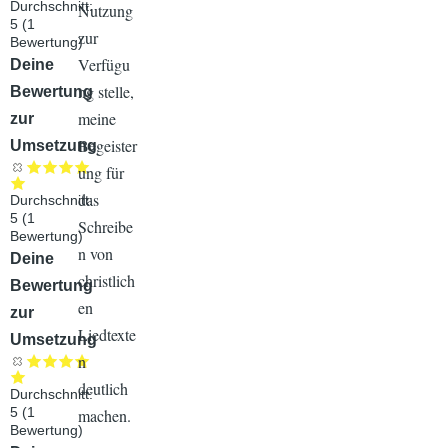
Durchschnitt:
Nutzung
5
(
1
zur
Bewertung)
Verfügu
Audiodatei
Deine
ng stelle,
Bewertung
meine
zur
Begeister
Umsetzung
ung für
das
Durchschnitt:
5
(
1
Schreibe
Bewertung)
n von
Audiodatei
Deine
christlich
Bewertung
en
zur
Liedtexte
Umsetzung
n
deutlich
Durchschnitt:
5
(
1
machen.
Bewertung)