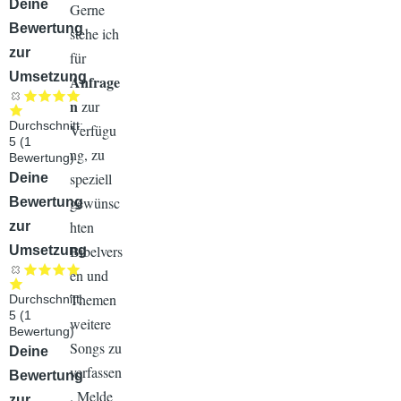
Audiodatei
Deine
Gerne
Bewertung
stehe ich
zur
für
Umsetzung
Anfrage
n
zur
Durchschnitt:
Verfügu
5
(
1
ng, zu
Bewertung)
speziell
Audiodatei
Deine
gewünsc
Bewertung
hten
zur
Bibelvers
Umsetzung
en und
Themen
Durchschnitt:
5
(
1
weitere
Bewertung)
Songs zu
Audiodatei
Deine
verfassen
Bewertung
. Melde
zur