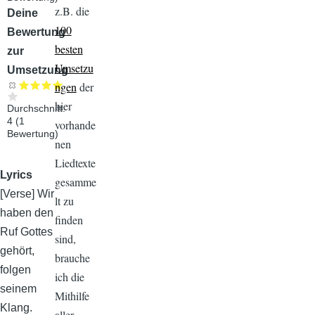
z.B. die
Audiodatei
Deine
100
Bewertung
besten
zur
Umsetzu
Umsetzung
ngen
der
hier
Durchschnitt:
4
(
1
vorhande
Bewertung)
nen
Liedtexte
Lyrics
gesamme
[Verse] Wir
lt zu
haben den
finden
Ruf Gottes
sind,
gehört,
brauche
folgen
ich die
seinem
Mithilfe
Klang.
aller