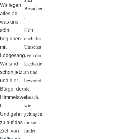
Wir legen
Besucher
alles ab,
.
was uns
Hört
stört,
euch die
beginnen
Umsetzu
mit
ngen der
Lobgesang.
Liedtexte
Wir sind
an und
schon jetzt
bewertet
und hier -
sie
Bürger der
danach,
Himmelswel
wie
t,
gelungen
Und gehn
ihr sie
zu auf das
findet.
Ziel, von