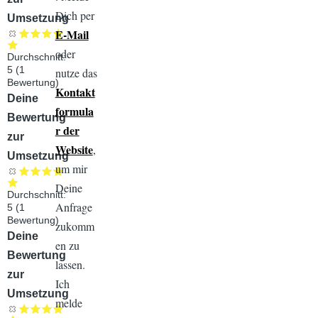
Dich per
Umsetzung
E-Mail
oder
Durchschnitt:
5
(
1
nutze das
Bewertung)
Kontakt
Audiodatei
Deine
formula
Bewertung
r der
zur
Website
,
Umsetzung
um mir
Deine
Durchschnitt:
Anfrage
5
(
1
Bewertung)
zukomm
Audiodatei
Deine
en zu
Bewertung
lassen.
zur
Ich
Umsetzung
melde