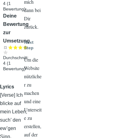
mich
4
(
1
Bewertung)
dann bei
Audiodatei
Deine
Dir
Bewertung
zurück.
zur
Umsetzung
Next
Step
Durchschnitt:
Um die
4
(
1
Website
Bewertung)
nützliche
r zu
Lyrics
machen
[Verse] Ich
und eine
blicke auf
Unterseit
mein Leben,
e zu
such’ den
erstellen,
ew’gen
auf der
Sinn,