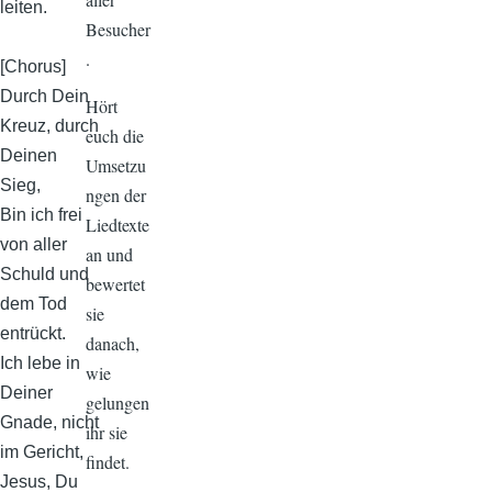
leiten.
Besucher
.
[Chorus]
Durch Dein
Hört
Kreuz, durch
euch die
Deinen
Umsetzu
Sieg,
ngen der
Bin ich frei
Liedtexte
von aller
an und
Schuld und
bewertet
dem Tod
sie
entrückt.
danach,
Ich lebe in
wie
Deiner
gelungen
Gnade, nicht
ihr sie
im Gericht,
findet.
Jesus, Du