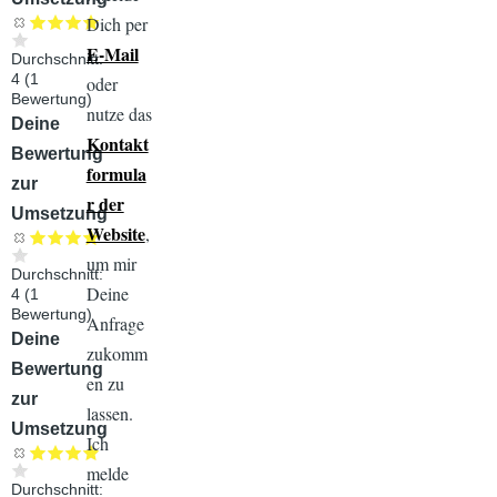
Dich per
E-Mail
Durchschnitt:
4
(
1
oder
Bewertung)
nutze das
Audiodatei
Deine
Kontakt
Bewertung
formula
zur
r der
Umsetzung
Website
,
um mir
Durchschnitt:
Deine
4
(
1
Bewertung)
Anfrage
Audiodatei
Deine
zukomm
Bewertung
en zu
zur
lassen.
Umsetzung
Ich
melde
Durchschnitt: