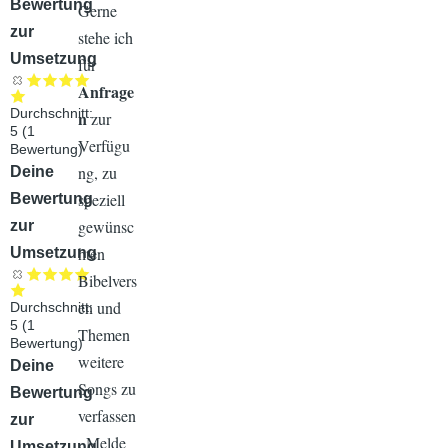
Bewertung
Gerne
zur
stehe ich
Umsetzung
für
Anfrage
Durchschnitt:
n
zur
5
(
1
Verfügu
Bewertung)
ng, zu
Audiodatei
Deine
speziell
Bewertung
gewünsc
zur
hten
Umsetzung
Bibelvers
en und
Durchschnitt:
5
(
1
Themen
Bewertung)
weitere
Audiodatei
Deine
Songs zu
Bewertung
verfassen
zur
. Melde
Umsetzung