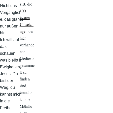
z.B. die
Nicht das
100
Vergänglich
besten
e, das glänzt
Umsetzu
nur außen
ngen
der
hin.
hier
Ich will auf
vorhande
das
nen
schauen,
Liedtexte
was bleibt in
gesamme
Ewigkeiten,
lt zu
Jesus, Du
finden
bist der
sind,
Weg, du
brauche
kannst mich
ich die
in die
Mithilfe
Freiheit
aller