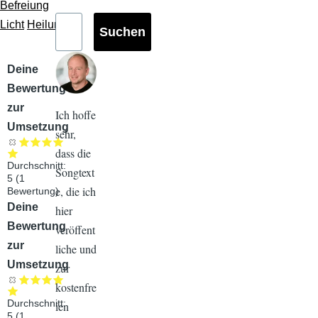
Befreiung
Licht
Heilung
Audiodatei
Deine
Bewertung
zur
Ich hoffe
Umsetzung
sehr,
dass die
Durchschnitt:
Songtext
5
(
1
e, die ich
Bewertung)
Audiodatei
Deine
hier
Bewertung
veröffent
zur
liche und
Umsetzung
zur
kostenfre
Durchschnitt:
ien
5
(
1