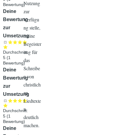
Nutzung
Bewertung)
zur
Audiodatei
Deine
Verfügu
Bewertung
ng stelle,
zur
meine
Umsetzung
Begeister
ung für
Durchschnitt:
5
(
1
das
Bewertung)
Schreibe
Audiodatei
Deine
n von
Bewertung
christlich
zur
en
Umsetzung
Liedtexte
n
Durchschnitt:
5
(
1
deutlich
Bewertung)
machen.
Audiodatei
Deine