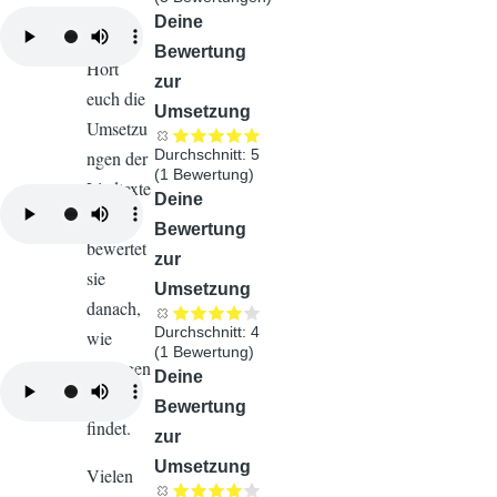
.
Audiodatei
Deine
Bewertung
Hört
zur
euch die
Umsetzung
Umsetzu
Durchschnitt:
5
ngen der
(
1
Bewertung)
Liedtexte
Audiodatei
Deine
an und
Bewertung
bewertet
zur
sie
Umsetzung
danach,
Durchschnitt:
4
wie
(
1
Bewertung)
gelungen
Audiodatei
Deine
ihr sie
Bewertung
findet.
zur
Umsetzung
Vielen