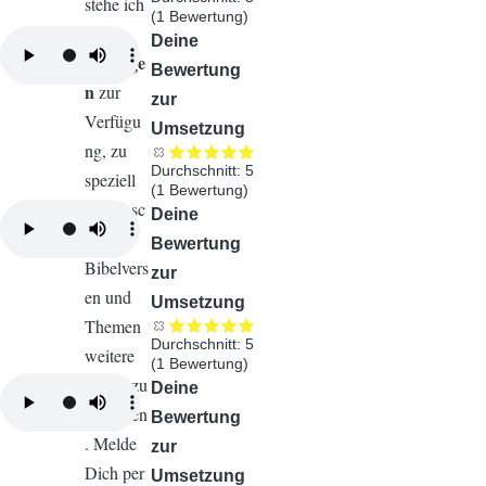
stehe ich
(
1
Bewertung)
für
Audiodatei
Deine
Anfrage
Bewertung
n
zur
zur
Verfügu
Umsetzung
ng, zu
Durchschnitt:
5
speziell
(
1
Bewertung)
gewünsc
Audiodatei
Deine
hten
Bewertung
Bibelvers
zur
en und
Umsetzung
Themen
Durchschnitt:
5
weitere
(
1
Bewertung)
Songs zu
Audiodatei
Deine
verfassen
Bewertung
. Melde
zur
Dich per
Umsetzung