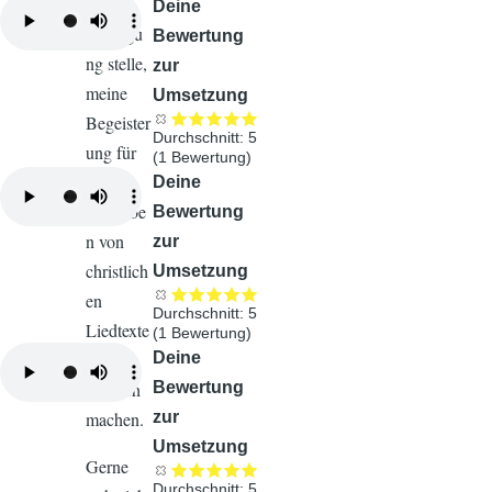
zur
Audiodatei
Deine
Verfügu
Bewertung
ng stelle,
zur
meine
Umsetzung
Begeister
Durchschnitt:
5
ung für
(
1
Bewertung)
das
Audiodatei
Deine
Schreibe
Bewertung
n von
zur
christlich
Umsetzung
en
Durchschnitt:
5
Liedtexte
(
1
Bewertung)
Audiodatei
Deine
n
Bewertung
deutlich
zur
machen.
Umsetzung
Gerne
Durchschnitt:
5