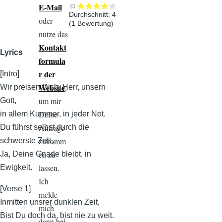
E-Mail
Durchschnitt:
4
oder
(
1
Bewertung)
nutze das
Kontakt
Lyrics
formula
r der
[Intro]
Website
,
Wir preisen Dich, Herr, unsern
um mir
Gott,
Deine
in allem Kummer, in jeder Not.
Anfrage
Du führst selbst durch die
zukomm
schwerste Zeit,
en zu
Ja, Deine Gnade bleibt, in
lassen.
Ewigkeit.
Ich
[Verse 1]
melde
Inmitten unsrer dunklen Zeit,
mich
Bist Du doch da, bist nie zu weit.
dann bei