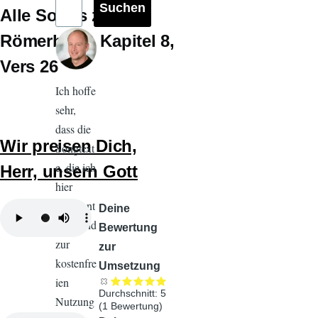
Alle Songs zu
Römerbrief
Kapitel 8
Vers 26
Ich hoffe
sehr,
dass die
Wir preisen Dich,
Songtext
e, die ich
Herr, unsern Gott
hier
veröffent
Audiodatei
Deine
liche und
Bewertung
zur
zur
kostenfre
Umsetzung
ien
Durchschnitt:
5
Nutzung
(
1
Bewertung)