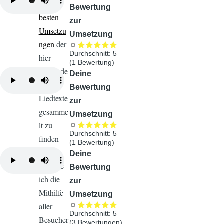
100
Bewertung
besten
zur
Umsetzu
Umsetzung
ngen
der
Durchschnitt:
5
hier
(
1
Bewertung)
vorhande
Audiodatei
Deine
nen
Bewertung
Liedtexte
zur
gesamme
Umsetzung
lt zu
Durchschnitt:
5
finden
(
1
Bewertung)
sind,
Audiodatei
Deine
brauche
Bewertung
ich die
zur
Mithilfe
Umsetzung
aller
Durchschnitt:
5
Besucher
(
3
Bewertungen)