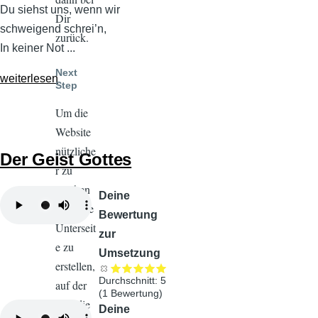
Du siehst uns, wenn wir
Dir
schweigend schrei’n,
zurück.
In keiner Not ...
Next
weiterlesen
Step
Um die
Website
nützliche
Der Geist Gottes
r zu
machen
Audiodatei
Deine
und eine
Bewertung
Unterseit
zur
e zu
Umsetzung
erstellen,
Durchschnitt:
5
auf der
(
1
Bewertung)
z.B. die
Audiodatei
Deine