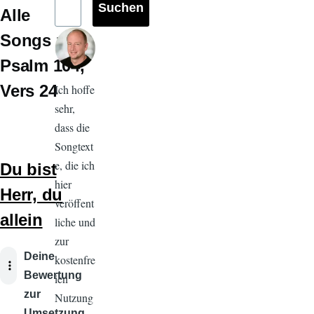
Alle
Songs zu
Psalm 104
Vers 24
Ich hoffe
sehr,
dass die
Songtext
e, die ich
Du bist
hier
Herr, du
veröffent
allein
liche und
zur
Audiodatei
Deine
kostenfre
Bewertung
ien
zur
Nutzung
Umsetzung