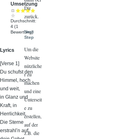
Umsetzung
Dir
zurück.
Durchschnitt:
4
(
1
Next
Bewertung)
Step
Um die
Lyrics
Website
[Verse 1]
nützliche
Du schufst den
r zu
Himmel, hoch
machen
und weit,
und eine
in Glanz und
Unterseit
Kraft, in
e zu
Herrlichkeit.
erstellen,
Die Sterne
auf der
erstrahl'n auf
z.B. die
dein Gebot,