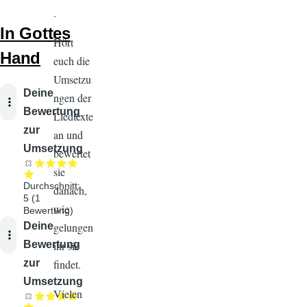
.
In Gottes
Hört
Hand
euch die
Umsetzu
Audiodatei
Deine
ngen der
Bewertung
Liedtexte
zur
an und
Umsetzung
bewertet
sie
Durchschnitt:
danach,
5
(
1
wie
Bewertung)
gelungen
Audiodatei
Deine
ihr sie
Bewertung
findet.
zur
Umsetzung
Vielen