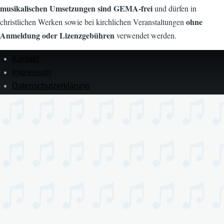
musikalischen Umsetzungen sind GEMA-frei
und dürfen in
ohne
christlichen Werken sowie bei kirchlichen Veranstaltungen
Anmeldung oder Lizenzgebühren
verwendet werden.
Kontakt
Menü
in
Impressum
der
Datenschutz­erklärung
Fußzeile