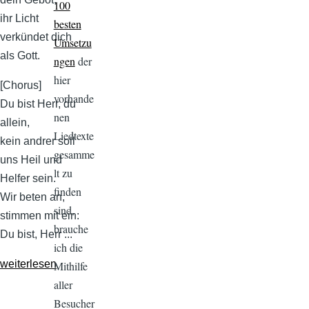
100
ihr Licht
besten
verkündet dich
Umsetzu
als Gott.
ngen
der
hier
[Chorus]
vorhande
Du bist Herr, du
nen
allein,
Liedtexte
kein andrer soll
gesamme
uns Heil und
lt zu
Helfer sein.
finden
Wir beten an,
sind,
stimmen mit ein:
brauche
Du bist, Herr ...
ich die
weiterlesen
Mithilfe
aller
Besucher