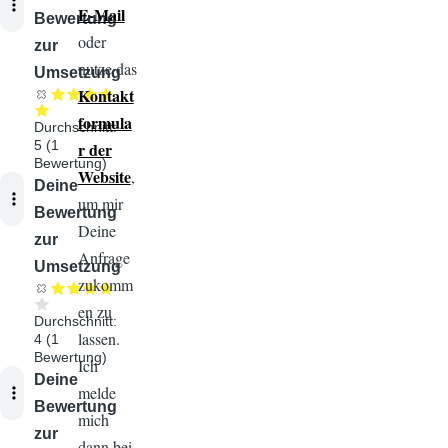
E-Mail
Bewertung
oder
zur
nutze das
Umsetzung
Kontakt
formula
Durchschnitt:
5
(
1
r der
Bewertung)
Website
,
Audiodatei
Deine
um mir
Bewertung
Deine
zur
Anfrage
Umsetzung
zukomm
en zu
Durchschnitt:
lassen.
4
(
1
Bewertung)
Ich
Audiodatei
Deine
melde
Bewertung
mich
zur
dann bei