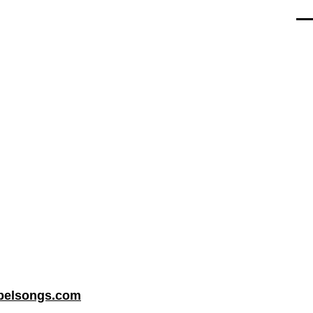
Men
belsongs.com