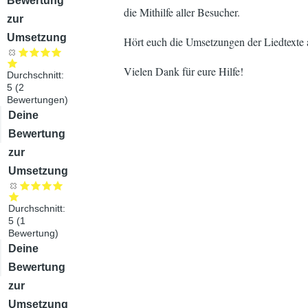
Bewertung
die Mithilfe aller Besucher.
zur
Umsetzung
Hört euch die Umsetzungen der Liedtexte a
Vielen Dank für eure Hilfe!
Durchschnitt:
5
(
2
Bewertungen)
Audiodatei
Deine
Bewertung
zur
Umsetzung
Durchschnitt:
5
(
1
Bewertung)
Audiodatei
Deine
Bewertung
zur
Umsetzung