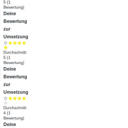
5
(
1
Bewertung)
Audiodatei
Deine
Bewertung
zur
Umsetzung
Durchschnitt:
5
(
1
Bewertung)
Audiodatei
Deine
Bewertung
zur
Umsetzung
Durchschnitt:
4
(
1
Bewertung)
Audiodatei
Deine