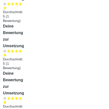
Durchschnitt:
5
(
1
Bewertung)
Audiodatei
Deine
Bewertung
zur
Umsetzung
Durchschnitt:
5
(
1
Bewertung)
Audiodatei
Deine
Bewertung
zur
Umsetzung
Durchschnitt: