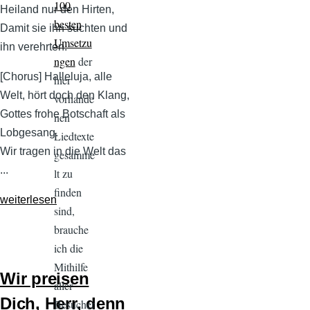
100
Heiland nur den Hirten,
besten
Damit sie ihn suchten und
Umsetzu
ihn verehrten.
ngen
der
[Chorus] Halleluja, alle
hier
Welt, hört doch den Klang,
vorhande
Gottes frohe Botschaft als
nen
Lobgesang.
Liedtexte
Wir tragen in die Welt das
gesamme
...
lt zu
finden
weiterlesen
sind,
brauche
ich die
Mithilfe
Wir preisen
aller
Dich, Herr, denn
Besucher