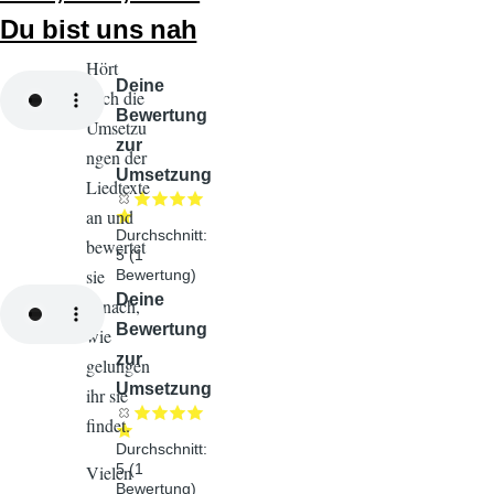
.
Du bist uns nah
Hört
Audiodatei
Deine
euch die
Bewertung
Umsetzu
zur
ngen der
Umsetzung
Liedtexte
an und
Durchschnitt:
bewertet
5
(
1
sie
Bewertung)
Audiodatei
Deine
danach,
Bewertung
wie
zur
gelungen
Umsetzung
ihr sie
findet.
Durchschnitt:
5
(
1
Vielen
Bewertung)