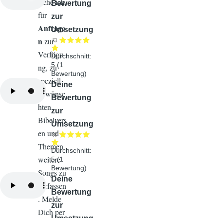
stehe ich
Bewertung
für
zur
Anfrage
Umsetzung
n
zur
Verfügu
Durchschnitt:
5
(
1
ng, zu
Bewertung)
speziell
Audiodatei
Deine
gewünsc
Bewertung
hten
zur
Bibelvers
Umsetzung
en und
Themen
Durchschnitt:
weitere
5
(
1
Bewertung)
Songs zu
Audiodatei
Deine
verfassen
Bewertung
. Melde
zur
Dich per