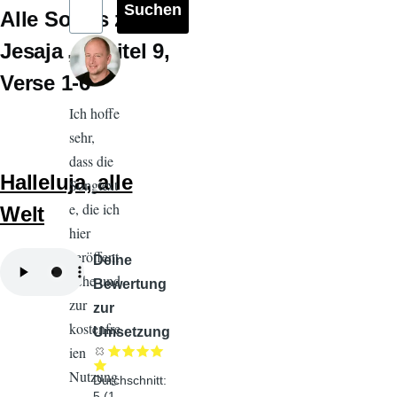
Alle Songs zu
Jesaja
Kapitel 9
Verse 1-6
Ich hoffe
sehr,
dass die
Halleluja, alle
Songtext
e, die ich
Welt
hier
veröffent
Audiodatei
Deine
liche und
Bewertung
zur
zur
kostenfre
Umsetzung
ien
Nutzung
Durchschnitt:
5
(
1