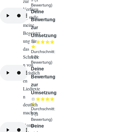
zur
Bewertung)
Verfügu
Audiodatei
Deine
ng stelle,
Bewertung
meine
zur
Begeister
Umsetzung
ung für
das
Durchschnitt:
Schreibe
5
(
1
Bewertung)
n von
Audiodatei
Deine
christlich
Bewertung
en
zur
Liedtexte
Umsetzung
n
deutlich
Durchschnitt:
machen.
5
(
1
Bewertung)
Gerne
Audiodatei
Deine