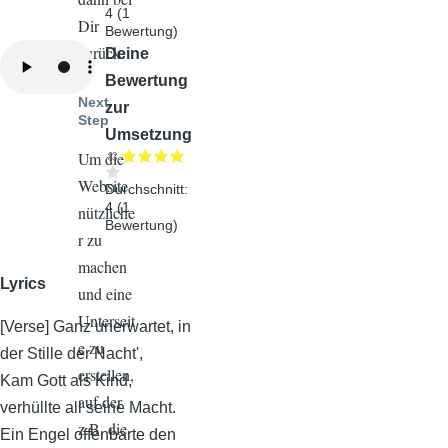
4
(
1
Dir
Bewertung)
zurück.
Audiodatei
Deine
Bewertung
Next
zur
Step
Umsetzung
Um die
Website
Durchschnitt:
4
(
1
nützliche
Bewertung)
r zu
machen
Lyrics
und eine
Unterseit
[Verse] Ganz unerwartet, in
e zu
der Stille der Nacht',
erstellen,
Kam Gott als Kind,
auf der
verhüllte all seine Macht.
z.B. die
Ein Engel offenbarte den