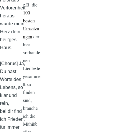
z.B. die
Verlorenheit
100
heraus.
besten
wurde mein
Umsetzu
Herz dein
ngen
der
heil’ges
hier
Haus.
vorhande
nen
[Chorus] Ja,
Liedtexte
Du hast
gesamme
Worte des
lt zu
Lebens, so
finden
klar und
sind,
rein,
brauche
bei dir find
ich die
ich Frieden,
Mithilfe
für immer
aller