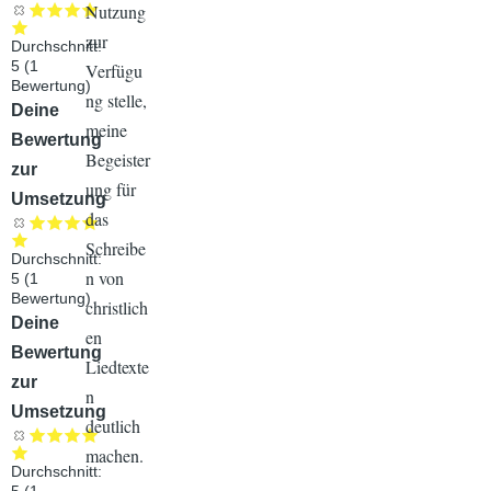
Nutzung
zur
Durchschnitt:
5
(
1
Verfügu
Bewertung)
ng stelle,
Audiodatei
Deine
meine
Bewertung
Begeister
zur
ung für
Umsetzung
das
Schreibe
Durchschnitt:
n von
5
(
1
Bewertung)
christlich
Audiodatei
Deine
en
Bewertung
Liedtexte
zur
n
Umsetzung
deutlich
machen.
Durchschnitt:
5
(
1