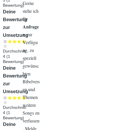
Gerne
Bewertung)
stehe ich
Audiodatei
Deine
für
Bewertung
Anfrage
zur
n
zur
Umsetzung
Verfügu
ng, zu
Durchschnitt:
4
(
1
speziell
Bewertung)
gewünsc
Audiodatei
Deine
hten
Bewertung
Bibelvers
zur
en und
Umsetzung
Themen
weitere
Durchschnitt:
Songs zu
4
(
1
Bewertung)
verfassen
Audiodatei
Deine
. Melde