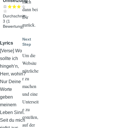
Umsetzung
mich
dann bei
Durchschnitt:
Dir
3
(
1
zurück.
Bewertung)
Next
Lyrics
Step
[Verse] Wo
Um die
sollte ich
Website
hingeh‘n,
nützliche
Herr, wohin?
r zu
Nur Deine
machen
Worte
und eine
geben
Unterseit
meinem
e zu
Leben Sinn.
erstellen,
Seit du mich
auf der
riefst aus