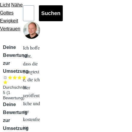
Licht
Nähe
Gottes
Ewigkeit
Vertrauen
Ich hoffe
Audiodatei
Deine
sehr,
Bewertung
dass die
zur
Songtext
Umsetzung
e, die ich
hier
Durchschnitt:
5
(
1
veröffent
Bewertung)
liche und
Audiodatei
Deine
zur
Bewertung
kostenfre
zur
ien
Umsetzung