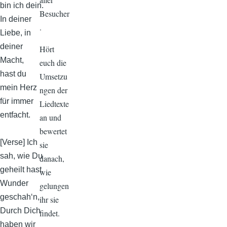
bin ich dein.
Besucher
In deiner
.
Liebe, in
deiner
Hört
Macht,
euch die
hast du
Umsetzu
mein Herz
ngen der
für immer
Liedtexte
entfacht.
an und
bewertet
[Verse] Ich
sie
sah, wie Du
danach,
geheilt hast,
wie
Wunder
gelungen
geschah‘n,
ihr sie
Durch Dich
findet.
haben wir