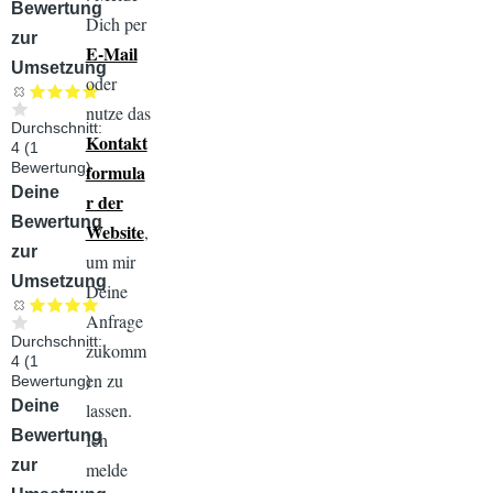
Bewertung
Dich per
zur
E-Mail
Umsetzung
oder
nutze das
Durchschnitt:
Kontakt
4
(
1
Bewertung)
formula
Audiodatei
Deine
r der
Bewertung
Website
,
zur
um mir
Umsetzung
Deine
Anfrage
Durchschnitt:
zukomm
4
(
1
en zu
Bewertung)
Audiodatei
Deine
lassen.
Bewertung
Ich
zur
melde