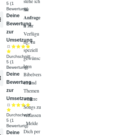
stehe ich
5
(
1
für
Bewertung)
Audiodatei
Deine
Anfrage
Bewertung
n
zur
zur
Verfügu
Umsetzung
ng, zu
speziell
Durchschnitt:
gewünsc
5
(
1
hten
Bewertung)
Bibelvers
Audiodatei
Deine
en und
Bewertung
Themen
zur
weitere
Umsetzung
Songs zu
verfassen
Durchschnitt:
5
(
1
. Melde
Bewertung)
Dich per
Audiodatei
Deine