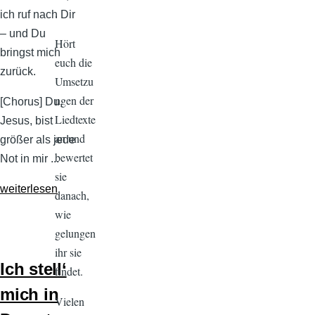
.
ich ruf nach Dir
– und Du
Hört
bringst mich
euch die
zurück.
Umsetzu
ngen der
[Chorus] Du,
Liedtexte
Jesus, bist
an und
größer als jede
bewertet
Not in mir ...
sie
weiterlesen
danach,
wie
gelungen
ihr sie
Ich stell‘
findet.
mich in
Vielen