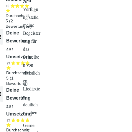
zur
Verfügu
Durchschnitt:
ng stelle,
5
(
2
meine
Bewertungen)
Begeister
Audiodatei
Deine
ung für
Bewertung
das
zur
Schreibe
Umsetzung
n von
christlich
Durchschnitt:
5
(
1
en
Bewertung)
Liedtexte
Audiodatei
Deine
n
Bewertung
deutlich
zur
machen.
Umsetzung
Gerne
Durchschnitt: