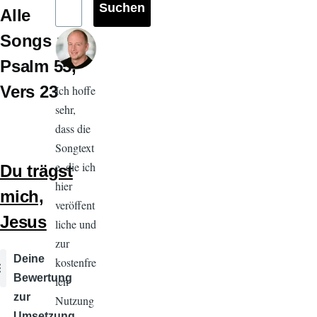
Alle
Songs zu
Psalm 55
Vers 23
Ich hoffe
sehr,
dass die
Songtext
e, die ich
Du trägst
hier
mich,
veröffent
Jesus
liche und
zur
Audiodatei
Deine
kostenfre
Bewertung
ien
zur
Nutzung
Umsetzung