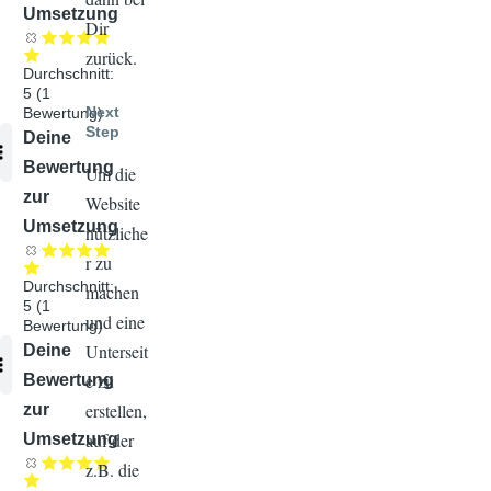
Umsetzung
Dir
zurück.
Durchschnitt:
5
(
1
Next
Bewertung)
Step
Audiodatei
Deine
Bewertung
Um die
zur
Website
Umsetzung
nützliche
r zu
Durchschnitt:
machen
5
(
1
und eine
Bewertung)
Unterseit
Audiodatei
Deine
e zu
Bewertung
erstellen,
zur
auf der
Umsetzung
z.B. die