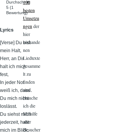
100
Durchschnitt:
5
(
1
besten
Bewertung)
Umsetzu
ngen
der
Lyrics
hier
vorhande
[Verse] Du bist
nen
mein Halt,
Liedtexte
Herr, an Dir
gesamme
halt ich mich
lt zu
fest,
finden
In jeder Not
sind,
weiß ich, dass
brauche
Du mich nicht
ich die
loslässt.
Mithilfe
Du siehst mich
aller
jederzeit, hast
Besucher
mich im Blick,