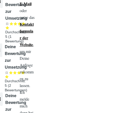
E-Mail
Bewertung
oder
zur
nutze das
Umsetzung
Kontakt
formula
Durchschnitt:
5
(
1
r der
Bewertung)
Website
,
Audiodatei
Deine
um mir
Bewertung
Deine
zur
Anfrage
Umsetzung
zukomm
en zu
Durchschnitt:
lassen.
5
(
2
Bewertungen)
Ich
Audiodatei
Deine
melde
Bewertung
mich
zur
dann bei