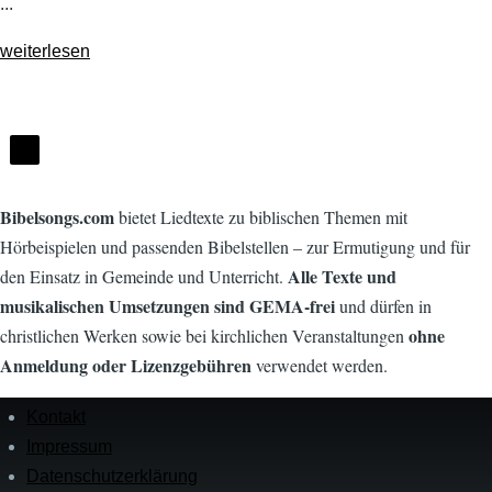
...
weiterlesen
Bibelsongs.com
bietet Liedtexte zu biblischen Themen mit
Hörbeispielen und passenden Bibelstellen – zur Ermutigung und für
Alle Texte und
den Einsatz in Gemeinde und Unterricht.
musikalischen Umsetzungen sind GEMA-frei
und dürfen in
ohne
christlichen Werken sowie bei kirchlichen Veranstaltungen
Anmeldung oder Lizenzgebühren
verwendet werden.
Kontakt
Menü
in
Impressum
der
Datenschutz­erklärung
Fußzeile