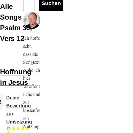
Alle
Songs zu
Psalm 30
Vers 12
Ich hoffe
sehr,
dass die
Songtext
e, die ich
Hoffnung
hier
in Jesus
veröffent
liche und
Audiodatei
Deine
zur
Bewertung
kostenfre
zur
ien
Umsetzung
Nutzung