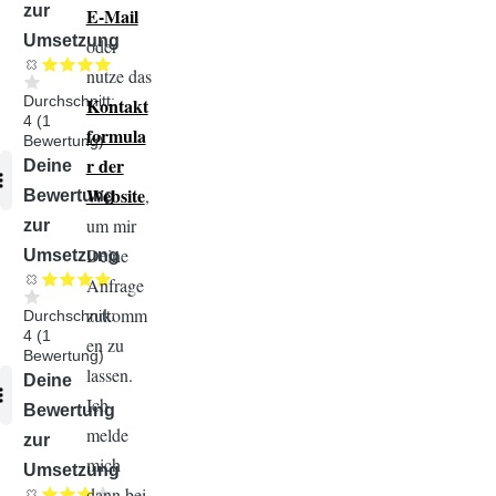
zur
E-Mail
Umsetzung
oder
nutze das
Durchschnitt:
Kontakt
4
(
1
formula
Bewertung)
r der
Audiodatei
Deine
Website
,
Bewertung
um mir
zur
Deine
Umsetzung
Anfrage
zukomm
Durchschnitt:
4
(
1
en zu
Bewertung)
lassen.
Audiodatei
Deine
Ich
Bewertung
melde
zur
mich
Umsetzung
dann bei