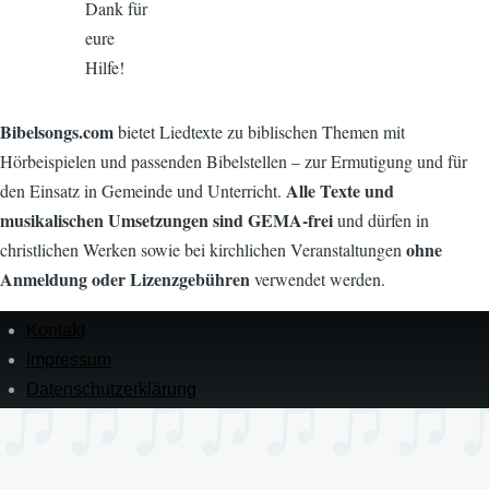
Dank für
eure
Hilfe!
Bibelsongs.com
bietet Liedtexte zu biblischen Themen mit
Hörbeispielen und passenden Bibelstellen – zur Ermutigung und für
Alle Texte und
den Einsatz in Gemeinde und Unterricht.
musikalischen Umsetzungen sind GEMA-frei
und dürfen in
ohne
christlichen Werken sowie bei kirchlichen Veranstaltungen
Anmeldung oder Lizenzgebühren
verwendet werden.
Kontakt
Menü
in
Impressum
der
Datenschutz­erklärung
Fußzeile