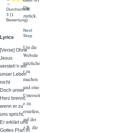
Dir
Durchschnitt:
3
(
1
zurück.
Bewertung)
Next
Step
Lyrics
Um die
[Verse] Ohne
Website
Jesus
nützliche
versteh’n wir
r zu
unser Leben
machen
nicht
und eine
Doch unser
Unterseit
Herz brennt,
e zu
wenn er zu
erstellen,
uns spricht,
auf der
Er erklärt uns
z.B. die
Gottes Plan in