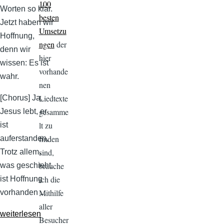
100
Worten so klar.
besten
Jetzt haben wir
Umsetzu
Hoffnung,
ngen
der
denn wir
hier
wissen: Es ist
vorhande
wahr.
nen
Liedtexte
[Chorus] Ja,
gesamme
Jesus lebt, er
lt zu
ist
finden
auferstanden,
sind,
Trotz allem,
brauche
was geschieht,
ich die
ist Hoffnung
Mithilfe
vorhanden ...
aller
weiterlesen
Besucher