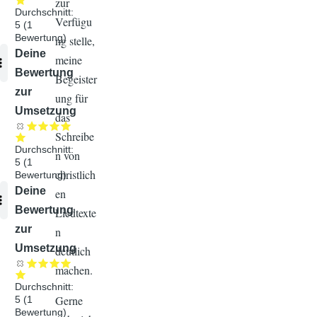
zur
Durchschnitt:
Verfügu
5
(
1
Bewertung)
ng stelle,
Audiodatei
Deine
meine
Bewertung
Begeister
zur
ung für
Umsetzung
das
Schreibe
Durchschnitt:
n von
5
(
1
christlich
Bewertung)
Audiodatei
Deine
en
Bewertung
Liedtexte
zur
n
Umsetzung
deutlich
machen.
Durchschnitt:
Gerne
5
(
1
Bewertung)