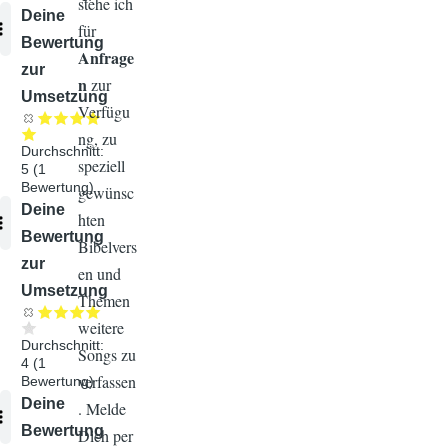
stehe ich
Audiodatei
Deine
für
Bewertung
Anfrage
zur
n
zur
Umsetzung
Verfügu
ng, zu
Durchschnitt:
speziell
5
(
1
Bewertung)
gewünsc
Audiodatei
Deine
hten
Bewertung
Bibelvers
zur
en und
Umsetzung
Themen
weitere
Durchschnitt:
Songs zu
4
(
1
verfassen
Bewertung)
Audiodatei
Deine
. Melde
Bewertung
Dich per