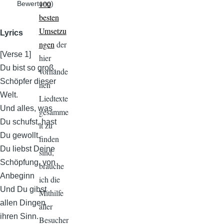
100
Bewertung)
besten
Umsetzu
Lyrics
ngen
der
[Verse 1]
hier
Du bist so groß,
vorhande
Schöpfer dieser
nen
Welt.
Liedtexte
Und alles, was
gesamme
Du schufst, hast
lt zu
Du gewollt.
finden
Du liebst Deine
sind,
Schöpfung, von
brauche
Anbeginn
ich die
Und Du gibst
Mithilfe
allen Dingen
aller
ihren Sinn.
Besucher