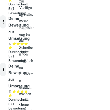
zur
Durchschnitt:
Verfügu
5
(
1
Bewertung)
ng stelle,
Audiodatei
Deine
meine
Bewertung
Begeister
zur
ung für
Umsetzung
das
Schreibe
Durchschnitt:
n von
5
(
1
christlich
Bewertung)
Audiodatei
Deine
en
Bewertung
Liedtexte
zur
n
Umsetzung
deutlich
machen.
Durchschnitt:
Gerne
5
(
1
Bewertung)