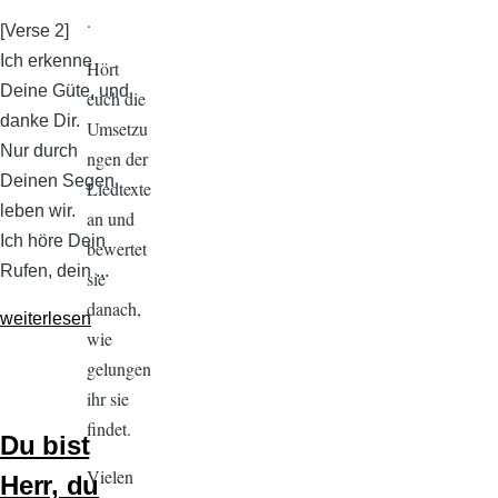
.
[Verse 2]
Ich erkenne
Hört
Deine Güte, und
euch die
danke Dir.
Umsetzu
Nur durch
ngen der
Deinen Segen
Liedtexte
leben wir.
an und
Ich höre Dein
bewertet
Rufen, dein ...
sie
danach,
weiterlesen
wie
gelungen
ihr sie
findet.
Du bist
Vielen
Herr, du