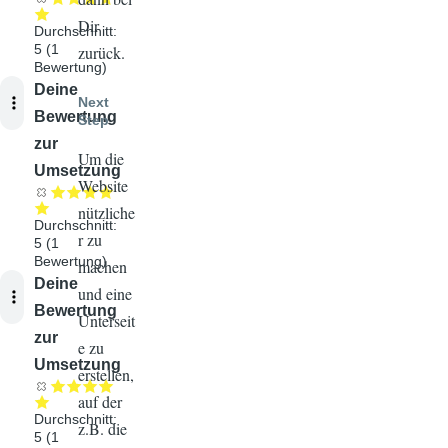
Dir
Durchschnitt:
5
(
1
zurück.
Bewertung)
Audiodatei
Deine
Next
Bewertung
Step
zur
Um die
Umsetzung
Website
nützliche
Durchschnitt:
r zu
5
(
1
Bewertung)
machen
Audiodatei
Deine
und eine
Bewertung
Unterseit
zur
e zu
Umsetzung
erstellen,
auf der
Durchschnitt:
z.B. die
5
(
1