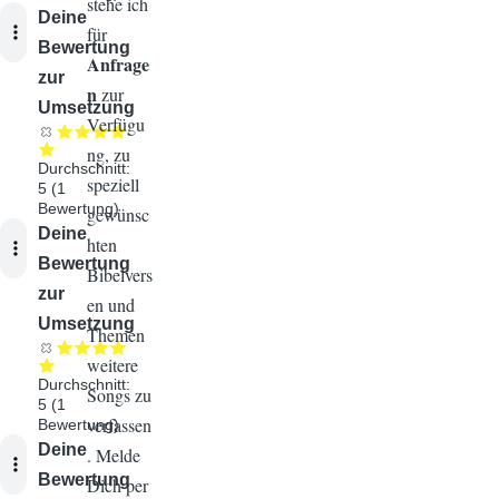
stehe ich
Audiodatei
Deine
für
Bewertung
Anfrage
zur
n
zur
Umsetzung
Verfügu
ng, zu
Durchschnitt:
speziell
5
(
1
Bewertung)
gewünsc
Audiodatei
Deine
hten
Bewertung
Bibelvers
zur
en und
Umsetzung
Themen
weitere
Durchschnitt:
Songs zu
5
(
1
verfassen
Bewertung)
Audiodatei
Deine
. Melde
Bewertung
Dich per