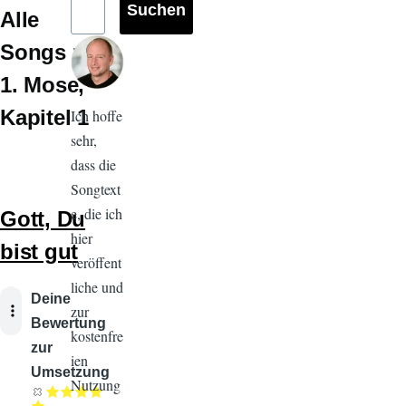
Alle
Songs zu
1. Mose
Kapitel 1
Ich hoffe
sehr,
dass die
Songtext
e, die ich
Gott, Du
hier
bist gut
veröffent
liche und
Audiodatei
Deine
zur
Bewertung
kostenfre
zur
ien
Umsetzung
Nutzung