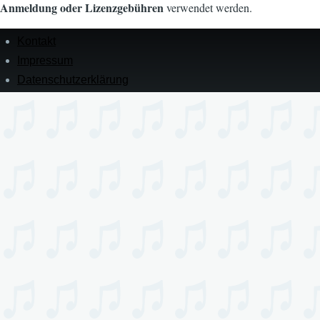
Anmeldung oder Lizenzgebühren
verwendet werden.
Kontakt
Menü
in
Impressum
der
Datenschutz­erklärung
Fußzeile